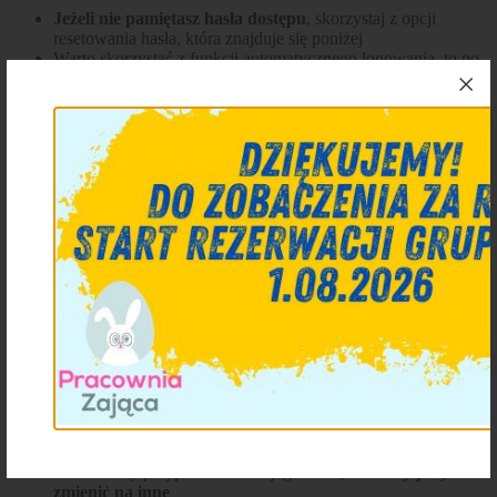
Jeżeli nie pamiętasz hasła dostępu
, skorzystaj z opcji
resetowania hasła, która znajduje się poniżej
Warto skorzystać z funkcji automatycznego logowania, to po
prostu wygodne i przede wszystkim - bezpieczne!
Możesz zarządzać zamówieniami, które oczekują na zapłatę;
na swoim koncie masz także możliwość zarządzania listą
uczestników
Jeśli nie posiadasz konta, bez obaw - na etapie realizacji
zamówienia zostanie stworzone automatycznie, nie musisz
go tworzyć samodzielnie
Nie pamiętasz hasła?
Adres e-mail
Zresetuj hasło
Przeczytaj uważnie!
Wprowadź adres e-mail powiązany z Twoim kontem klienta;
na podany adres zostanie przesłane nowe, bezpieczne hasło
Wszystkie hasła w naszym systemie są szyfrowane, dlatego
nie możemy przypomnieć Twojego hasła,
możemy je tylko
zmienić na inne