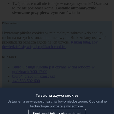
Twój adres e-mail nie istnieje w naszym systemie? Oznacza
to, że nie posiadasz konta.
Zostanie automatycznie
stworzone przy pierwszym zamówieniu
Pliki cookies
Używamy plików cookies w minimalnym zakresie - do analizy
ruchu na naszych stronach internetowych. Brak zmiany ustawień
przeglądarki oznacza zgodę na ich użycie.
Kliknij tutaj, aby
dowiedzieć się więcej o plikach cookies
.
KONTAKT
Biuro Obsługi Klienta jest czynne w dni robocze w
godzinach 9:00-17:00
biuro@pracowniazajaca.pl
+48 583 502 600
REGULAMIN
Ta strona używa cookies
POLITYKA PRYWATNOŚCI
Ustawienia prywatności są chwilowo niedostępne. Opcjonalne
REGULAMIN ZAKUPÓW
technologie pozostają wyłączone.
REGULAMIN IMPREZY
Kontynuuj tylko z niezbędnymi